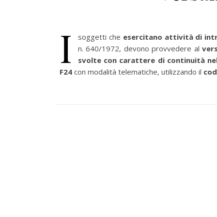
I
soggetti che
esercitano attività di in
n. 640/1972, devono provvedere al
ver
svolte con carattere di continuità n
F24
con modalità telematiche, utilizzando il
cod