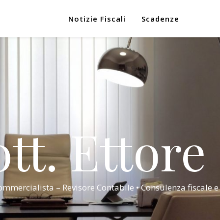
Notizie Fiscali
Scadenze
tt. Ettore
mmercialista – Revisore Contabile • Consulenza fiscale e