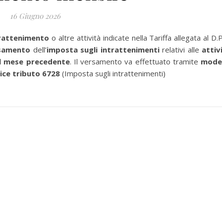
16 Giugno 2026
trattenimento
o altre attività indicate nella Tariffa allegata al D.P
samento
dell’
imposta sugli intrattenimenti
relativi alle
attiv
el mese precedente
. Il versamento va effettuato tramite
mode
ice tributo 6728
(Imposta sugli intrattenimenti)