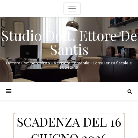
Studio Dott. Ettore De
Santis
Dottore Commercialista – Revisore Contabile • Consulenza fiscale e
societaria
SCADENZA DEL 16
GIUGNO 2026