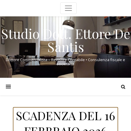
Studio Dott. Ettore De
Santis
Dottore Commercialista – Revisore Contabile • Consulenza fiscale e
societaria
SCADENZA DEL 16
FEBBRAIO 2026