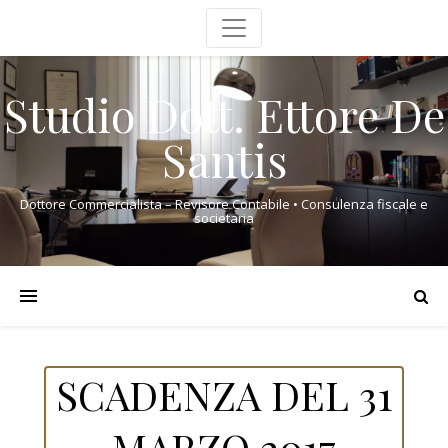
Studio Dott. Ettore De
Santis
Dottore Commercialista – Revisore Contabile • Consulenza fiscale e
societaria
SCADENZA DEL 31
MARZO 2017