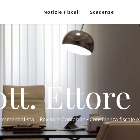
Notizie Fiscali
Scadenze
tt. Ettore
mmercialista – Revisore Contabile • Consulenza fiscale e