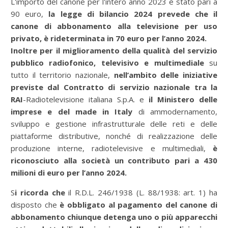
L'importo del canone per l'intero anno 2023 è stato pari a
90 euro,
la legge di bilancio 2024
prevede che il
canone di abbonamento alla televisione per uso
privato, è rideterminata in 70 euro per l’anno 2024.
Inoltre per il miglioramento della qualità del servizio
pubblico radiofonico, televisivo e multimediale
su
tutto il territorio nazionale,
nell’ambito delle iniziative
previste dal Contratto di servizio nazionale tra la
RAI
-Radiotelevisione italiana S.p.A. e
il Ministero delle
imprese e del made in Italy
di ammodernamento,
sviluppo e gestione infrastrutturale delle reti e delle
piattaforme distributive, nonché di realizzazione delle
produzione interne, radiotelevisive e multimediali,
è
riconosciuto alla società un contributo pari a 430
milioni di euro per l’anno 2024.
S
i ricorda che
il R.D.L. 246/1938 (L. 88/1938: art. 1) ha
disposto che
è obbligato al pagamento del canone di
abbonamento chiunque detenga uno o più
apparecchi