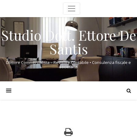
Studio Dott. Ettore De
Santis
Dottore Commercialista – Revisore Contabile • Consulenza fiscale e
societaria