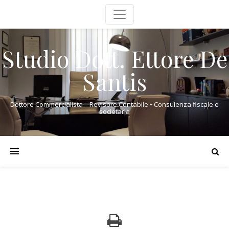
Studio Dott. Ettore De
Santis
Dottore Commercialista – Revisore Contabile • Consulenza fiscale e
societaria