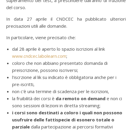
superamento del test, a prescindere dall’anno di fruizione
del corso.
In data 27 aprile il CNDCEC ha pubblicato ulteriori
precisazioni utili alle domande.
In particolare, viene precisato che:
dal 28 aprile è aperto lo spazio iscrizioni al link
www.cndcec.labolearn.com
;
coloro che non abbiano presentato domanda di
preiscrizione, possono iscriversi;
l'iscrzione al lik su indicato è obbligatoria anche per i
pre-iscritti,
non c'è una termine di scadenza per le iscrizioni,
la fruibilità dei corsi è
da remoto on demand
e non ci
sono sessioni di lezioni in diretta streaming;
i corsi sono destinati a coloro i quali
non
possono
usufruire delle fattispecie di
esonero
totale o
parziale
dalla partecipazione ai percorsi formativi