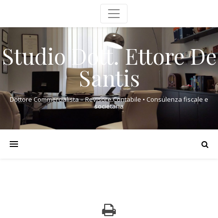
Studio Dott. Ettore De
Santis
Dottore Commercialista – Revisore Contabile • Consulenza fiscale e
societaria