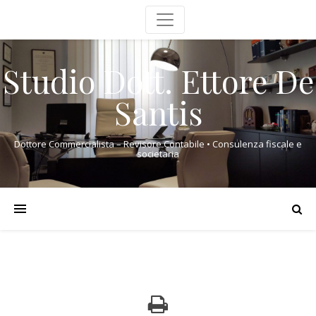
Studio Dott. Ettore De
Santis
Dottore Commercialista – Revisore Contabile • Consulenza fiscale e
societaria