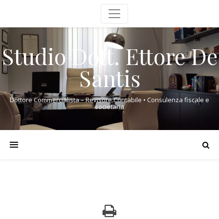
Studio Dott. Ettore De
Santis
Dottore Commercialista – Revisore Contabile • Consulenza fiscale e
societaria