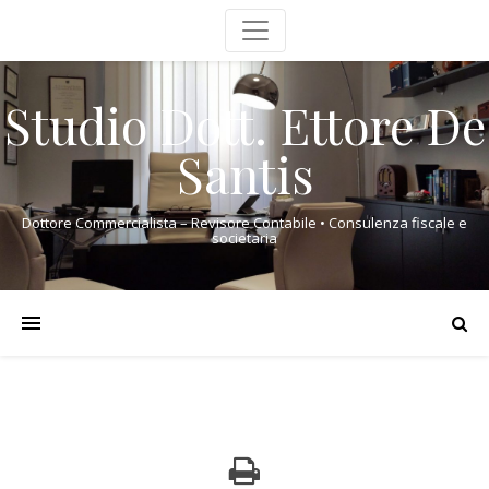
Studio Dott. Ettore De
Santis
Dottore Commercialista – Revisore Contabile • Consulenza fiscale e
societaria