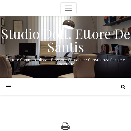
Studio Dott. Ettore De
Santis
Dottore Commercialista – Revisore Contabile • Consulenza fiscale e
societaria