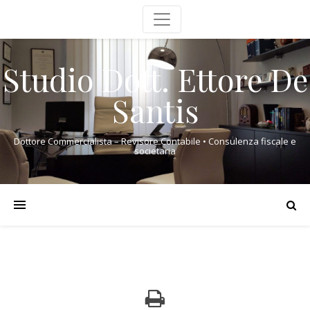
Studio Dott. Ettore De
Santis
Dottore Commercialista – Revisore Contabile • Consulenza fiscale e
societaria