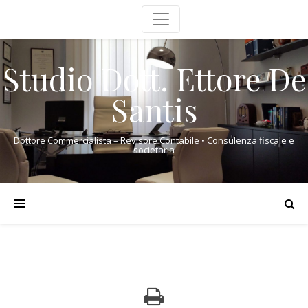
Studio Dott. Ettore De
Santis
Dottore Commercialista – Revisore Contabile • Consulenza fiscale e
societaria