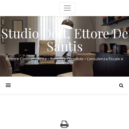
Studio Dott. Ettore De
Santis
Dottore Commercialista – Revisore Contabile • Consulenza fiscale e
societaria