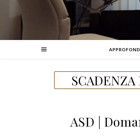
APPROFOND
SCADENZA D
ASD | Doman