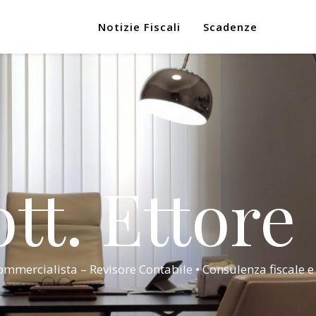
Notizie Fiscali
Scadenze
tt. Ettore
mmercialista – Revisore Contabile • Consulenza fiscale e