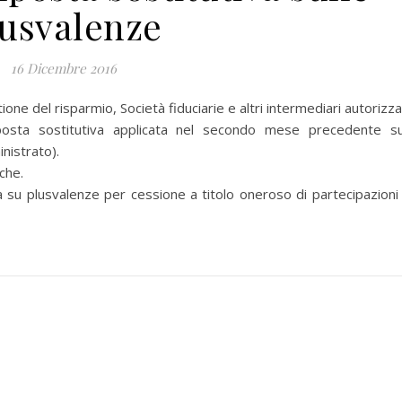
lusvalenze
16 Dicembre 2016
ne del risparmio, Società fiduciarie e altri intermediari autorizzat
sta sostitutiva applicata nel secondo mese precedente su
nistrato).
che.
u plusvalenze per cessione a titolo oneroso di partecipazioni