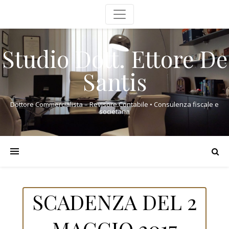
Studio Dott. Ettore De
Santis
Dottore Commercialista – Revisore Contabile • Consulenza fiscale e
societaria
SCADENZA DEL 2
MAGGIO 2017