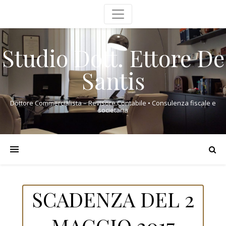
Studio Dott. Ettore De
Santis
Dottore Commercialista – Revisore Contabile • Consulenza fiscale e
societaria
SCADENZA DEL 2
MAGGIO 2017