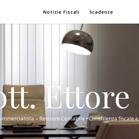
Notizie Fiscali
Scadenze
tt. Ettore
mmercialista – Revisore Contabile • Consulenza fiscale e