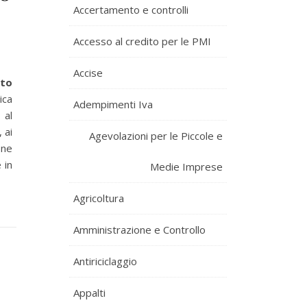
Accertamento e controlli
Accesso al credito per le PMI
Accise
nto
ica
Adempimenti Iva
 al
, ai
Agevolazioni per le Piccole e
one
 in
Medie Imprese
Agricoltura
Amministrazione e Controllo
Antiriciclaggio
Appalti