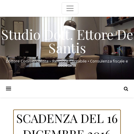
Studio Dott. Ettore De
Santis
Dottore Commercialista – Revisore Contabile • Consulenza fiscale e
societaria
SCADENZA DEL 16
DICEMBRE 2016