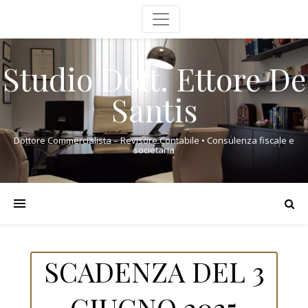
Studio Dott. Ettore De
Santis
Dottore Commercialista – Revisore Contabile • Consulenza fiscale e
societaria
SCADENZA DEL 3
GIUGNO 2025