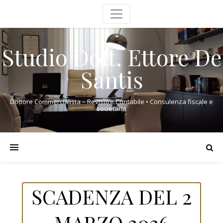
Studio Dott. Ettore De
Santis
Dottore Commercialista – Revisore Contabile • Consulenza fiscale e
societaria
SCADENZA DEL 2
MARZO 2026