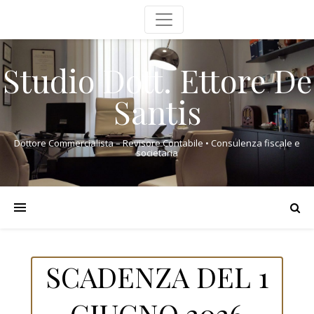
Studio Dott. Ettore De
Santis
Dottore Commercialista – Revisore Contabile • Consulenza fiscale e
societaria
SCADENZA DEL 1
GIUGNO 2026