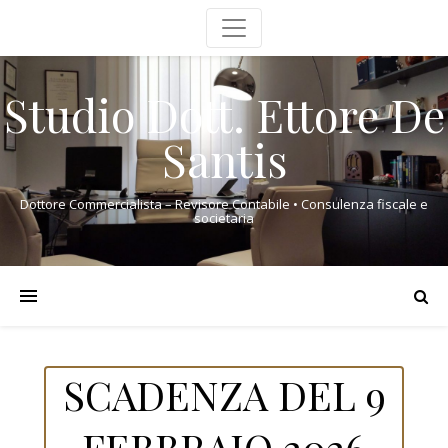
Studio Dott. Ettore De
Santis
Dottore Commercialista – Revisore Contabile • Consulenza fiscale e
societaria
SCADENZA DEL 9
FEBBRAIO 2026