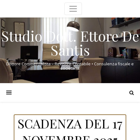
Studio Dott. Ettore De
Santis
Dottore Commercialista – Revisore Contabile • Consulenza fiscale e
societaria
SCADENZA DEL 17
NOVEMBRE 2025