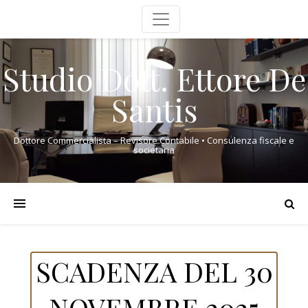
Studio Dott. Ettore De
Santis
Dottore Commercialista – Revisore Contabile • Consulenza fiscale e
societaria
SCADENZA DEL 30
NOVEMBRE 2025