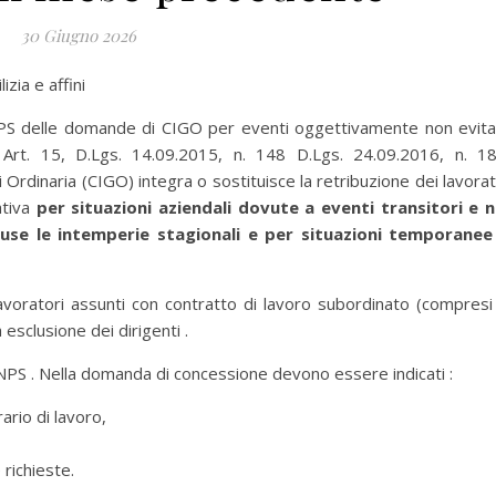
30 Giugno 2026
zia e affini
 delle domande di CIGO per eventi oggettivamente non evitab
 Art. 15, D.Lgs. 14.09.2015, n. 148 D.Lgs. 24.09.2016, n. 18
rdinaria (CIGO) integra o sostituisce la retribuzione dei lavorat
ativa
per situazioni aziendali dovute a eventi transitori e 
cluse le intemperie stagionali e per situazioni temporanee
avoratori assunti con contratto di lavoro subordinato (compresi 
a esclusione dei dirigenti .
PS . Nella domanda di concessione devono essere indicati :
rario di lavoro,
 richieste.