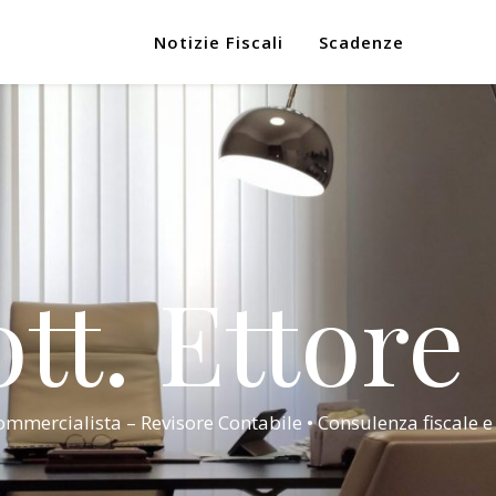
Notizie Fiscali
Scadenze
tt. Ettore
mmercialista – Revisore Contabile • Consulenza fiscale e