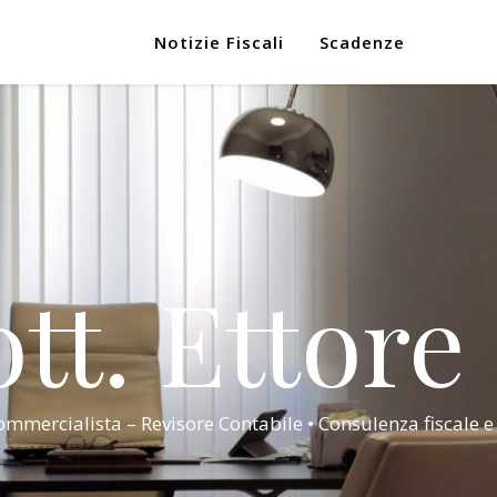
Notizie Fiscali
Scadenze
tt. Ettore
mmercialista – Revisore Contabile • Consulenza fiscale e