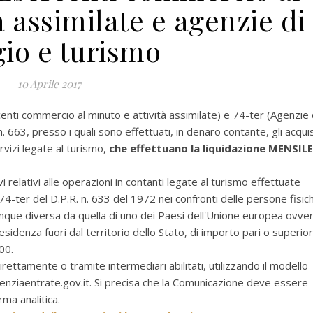
à assimilate e agenzie di
gio e turismo
10 Aprile 2017
ercenti commercio al minuto e attività assimilate) e 74-ter (Agenzie 
 663, presso i quali sono effettuati, in denaro contante, gli acquis
rvizi legate al turismo,
che effettuano la liquidazione MENSILE
 relativi alle operazioni in contanti legate al turismo effettuate
e 74-ter del D.P.R. n. 633 del 1972 nei confronti delle persone fisic
munque diversa da quella di uno dei Paesi dell'Unione europea ovve
idenza fuori dal territorio dello Stato, di importo pari o superio
00.
rettamente o tramite intermediari abilitati, utilizzando il modello
genziaentrate.gov.it. Si precisa che la Comunicazione deve essere
ma analitica.