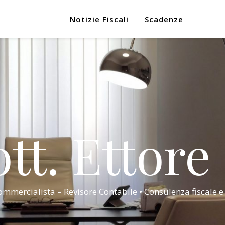
Notizie Fiscali
Scadenze
tt. Ettore
mmercialista – Revisore Contabile • Consulenza fiscale e