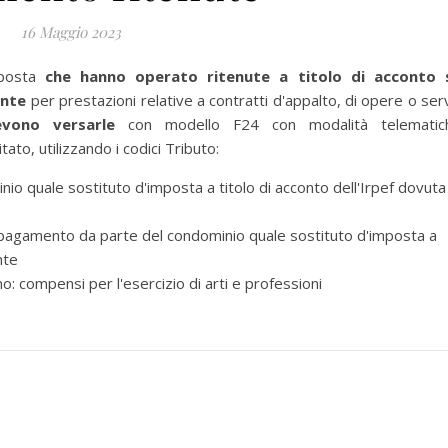
16 Maggio 2023
mposta
che hanno operato ritenute a titolo di acconto 
ente
per prestazioni relative a contratti d'appalto, di opere o serv
evono versarle
con modello F24 con modalità telematic
ato, utilizzando i codici Tributo:
o quale sostituto d'imposta a titolo di acconto dell'Irpef dovuta
 pagamento da parte del condominio quale sostituto d'imposta a
nte
: compensi per l'esercizio di arti e professioni