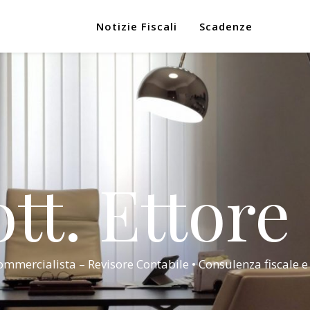
Notizie Fiscali
Scadenze
tt. Ettore
mmercialista – Revisore Contabile • Consulenza fiscale e