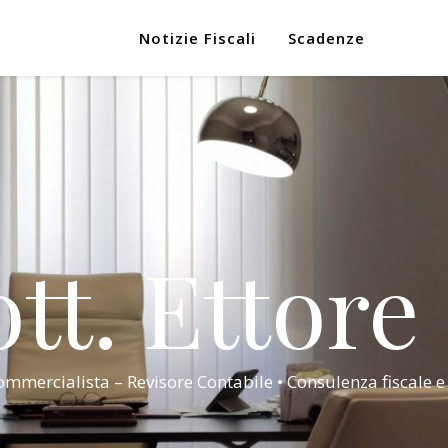
Notizie Fiscali
Scadenze
tt. Ettore
mmercialista – Revisore Contabile • Consulenza fiscale e