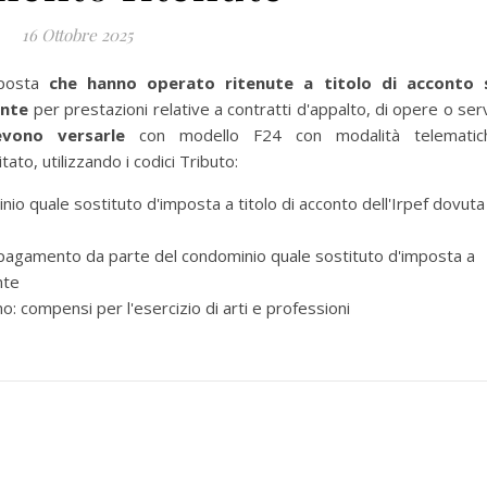
16 Ottobre 2025
mposta
che hanno operato ritenute a titolo di acconto 
ente
per prestazioni relative a contratti d'appalto, di opere o serv
evono versarle
con modello F24 con modalità telematic
ato, utilizzando i codici Tributo:
o quale sostituto d'imposta a titolo di acconto dell'Irpef dovuta
 pagamento da parte del condominio quale sostituto d'imposta a
nte
: compensi per l'esercizio di arti e professioni