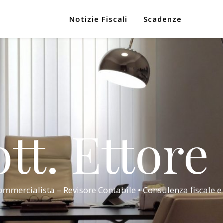
Notizie Fiscali
Scadenze
tt. Ettore
mmercialista – Revisore Contabile • Consulenza fiscale e