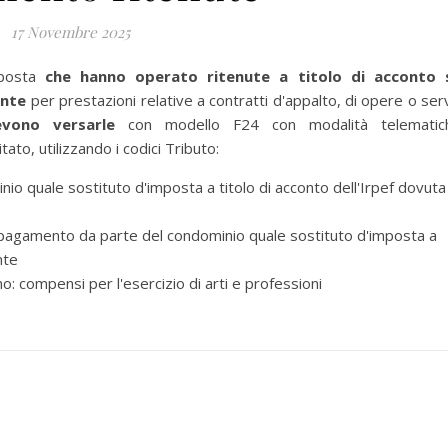
17 Novembre 2025
mposta
che hanno operato ritenute a titolo di acconto 
ente
per prestazioni relative a contratti d'appalto, di opere o serv
evono versarle
con modello F24 con modalità telematic
ato, utilizzando i codici Tributo:
o quale sostituto d'imposta a titolo di acconto dell'Irpef dovuta
 pagamento da parte del condominio quale sostituto d'imposta a
nte
: compensi per l'esercizio di arti e professioni