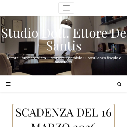
Studio Dott. Ettore De
Santis
Dottore Commercialista – Revisore Contabile • Consulenza fiscale e
societaria
SCADENZA DEL 16
MARZO 2026