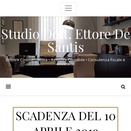
Studio Dott. Ettore De
Santis
Dottore Commercialista – Revisore Contabile • Consulenza fiscale e
societaria
SCADENZA DEL 10
APRILE 2019