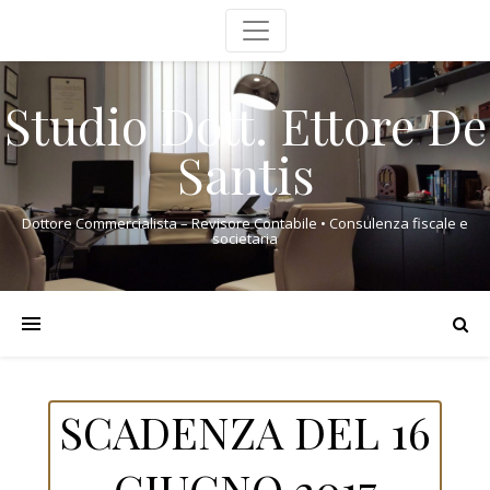
Studio Dott. Ettore De
Santis
Dottore Commercialista – Revisore Contabile • Consulenza fiscale e
societaria
SCADENZA DEL 16
GIUGNO 2017