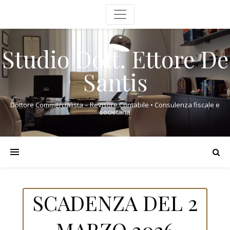
Studio Dott. Ettore De
Santis
Dottore Commercialista – Revisore Contabile • Consulenza fiscale e
societaria
SCADENZA DEL 2
MARZO 2026