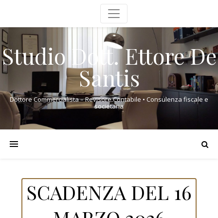
Studio Dott. Ettore De
Santis
Dottore Commercialista – Revisore Contabile • Consulenza fiscale e
societaria
SCADENZA DEL 16
MARZO 2026