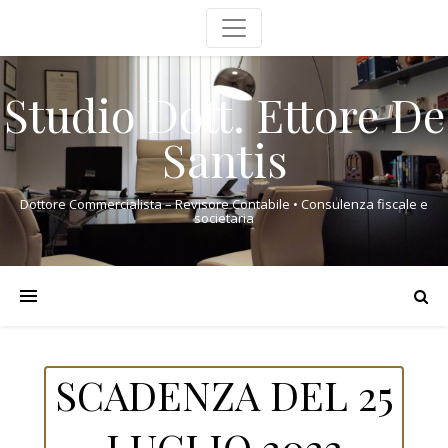
Studio Dott. Ettore De
Santis
Dottore Commercialista – Revisore Contabile • Consulenza fiscale e
societaria
SCADENZA DEL 25
LUGLIO 2022