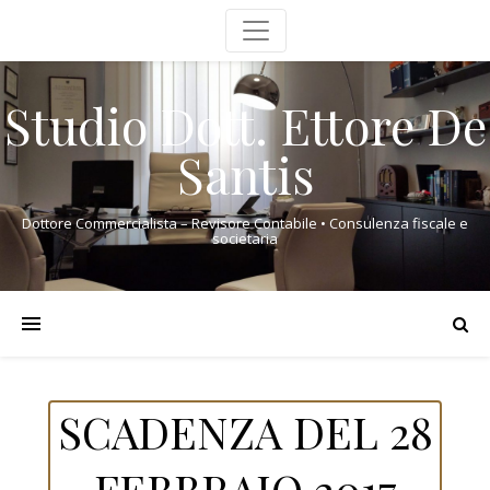
Studio Dott. Ettore De
Santis
Dottore Commercialista – Revisore Contabile • Consulenza fiscale e
societaria
SCADENZA DEL 28
FEBBRAIO 2017