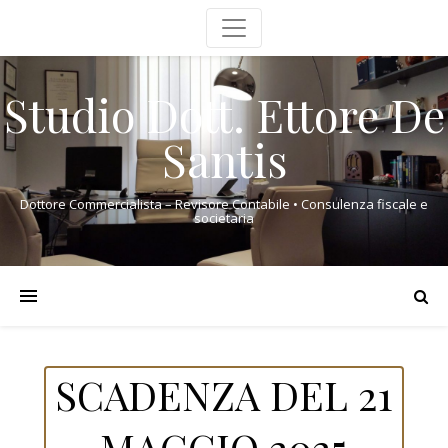
Studio Dott. Ettore De
Santis
Dottore Commercialista – Revisore Contabile • Consulenza fiscale e
societaria
SCADENZA DEL 21
MAGGIO 2025