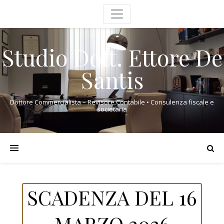
Studio Dott. Ettore De
Santis
Dottore Commercialista – Revisore Contabile • Consulenza fiscale e
societaria
SCADENZA DEL 16
MARZO 2026