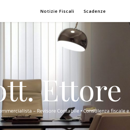
Notizie Fiscali
Scadenze
tt. Ettore
mmercialista – Revisore Contabile • Consulenza fiscale e