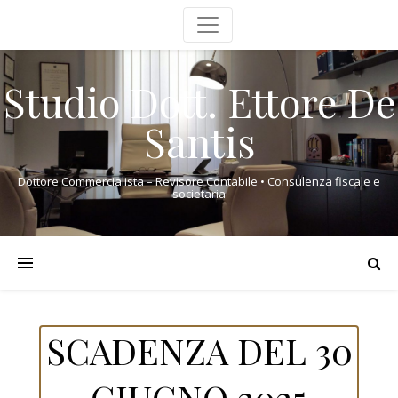
Studio Dott. Ettore De
Santis
Dottore Commercialista – Revisore Contabile • Consulenza fiscale e
societaria
SCADENZA DEL 30
GIUGNO 2025