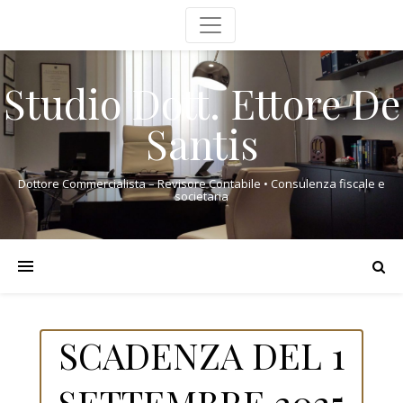
Studio Dott. Ettore De
Santis
Dottore Commercialista – Revisore Contabile • Consulenza fiscale e
societaria
SCADENZA DEL 1
SETTEMBRE 2025