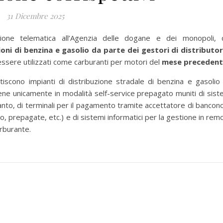
31 Dicembre 2025
sione telematica all’Agenzia delle dogane e dei monopoli, 
sioni di benzina e gasolio da parte dei gestori di distributor
 essere utilizzati come carburanti per motori del
mese preceden
tiscono impianti di distribuzione stradale di benzina e gasolio
iene unicamente in modalità self-service prepagato muniti di sist
ianto, di terminali per il pagamento tramite accettatore di bancon
, prepagate, etc.) e di sistemi informatici per la gestione in rem
arburante.