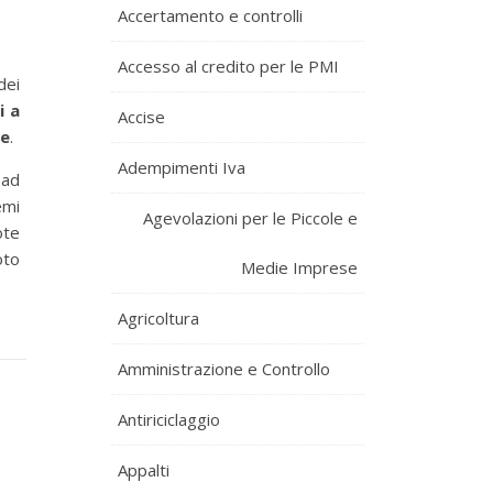
Accertamento e controlli
Accesso al credito per le PMI
dei
i a
Accise
te
.
Adempimenti Iva
 ad
emi
Agevolazioni per le Piccole e
ote
oto
Medie Imprese
Agricoltura
Amministrazione e Controllo
Antiriciclaggio
Appalti