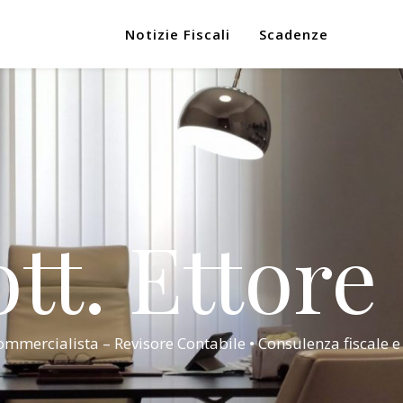
Notizie Fiscali
Scadenze
tt. Ettore
mmercialista – Revisore Contabile • Consulenza fiscale e