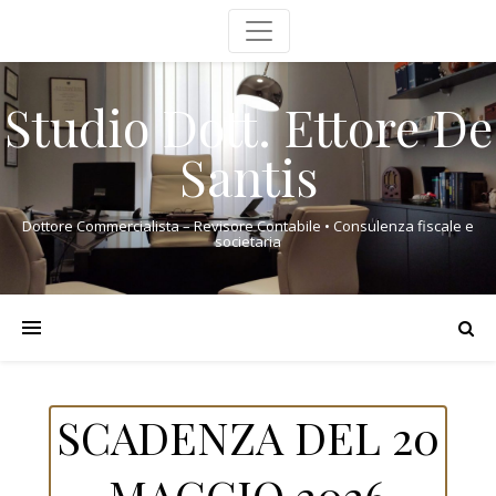
Studio Dott. Ettore De
Santis
Dottore Commercialista – Revisore Contabile • Consulenza fiscale e
societaria
SCADENZA DEL 20
MAGGIO 2026