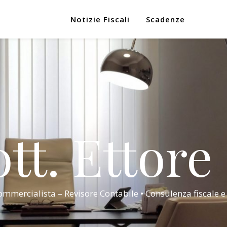
Notizie Fiscali
Scadenze
tt. Ettore
mmercialista – Revisore Contabile • Consulenza fiscale e