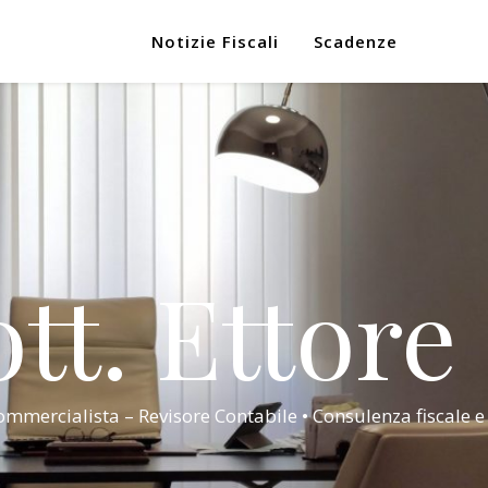
Notizie Fiscali
Scadenze
tt. Ettore
mmercialista – Revisore Contabile • Consulenza fiscale e