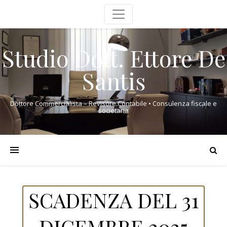
Studio Dott. Ettore De
Santis
Dottore Commercialista – Revisore Contabile • Consulenza fiscale e
societaria
SCADENZA DEL 31
DICEMBRE 2025